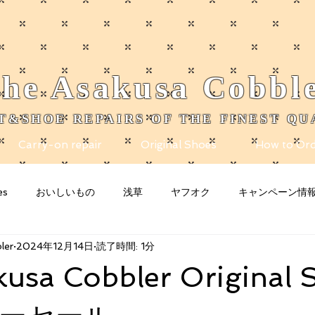
he
Asakusa
Cobbl
T&SHOE REPAIRS OF THE FINEST QU
Carry-on repair
Original Shoes
How to Ord
es
おいしいもの
浅草
ヤフオク
キャンペーン情
ler
2024年12月14日
読了時間: 1分
nity
Blogging Tips
グッズ
猫
お知らせ
n
kusa Cobbler Original 