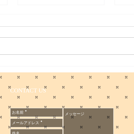
取材受けました／日本経済新
聞
日本経済新聞に取材を受けまし
た。 僕のコメントが最後に載っ
てます。 会員限定記事ですが、
無料会員に登録すれば読めるそう
です。
入院
https://www.nikkei.com/articl
せ
e/DGXZQOUB256X20V20C2
6A5000000/?
CONTACT US
n_cid=SNSTW001&n_tw=178
1667502