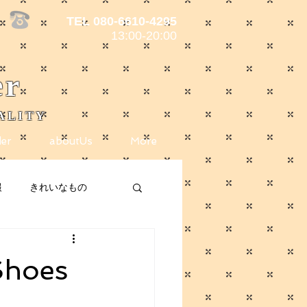
TEL 080-6610-4295
13:00-20:00
er
ALITY
er
aboutUs
More
報
きれいなもの
ote
メディア掲載
Shoes