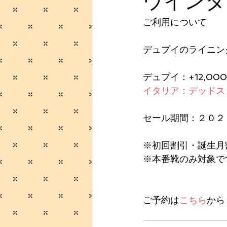
ウインタ
ご利用について
デュプイのライニン
デュプイ：+12,00
イタリア：デッドスト
​セール期間：
２０２
※初回割引・誕生月
※本番靴のみ対象で
​ご予約は
こちら
から