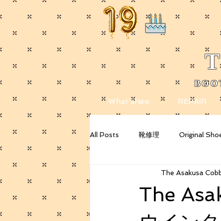
T
BOO
​
What'sNew
REPAIR
All Posts
靴修理
Original Sho
The Asakusa Cobb
Getting Started
Your Commu
The Asa