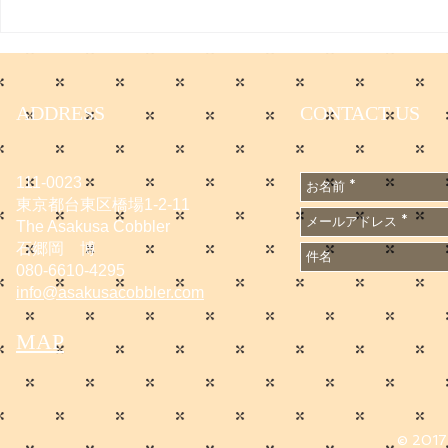
サマーセールのお知らせ
です。
https://www.
e/DGXZQO
6A500000
ADDRESS
CONTACT US
n_cid=SNS
1667502
111-0023
東京都台東区橋場1-2-11
The Asakusa Cobbler
石郷岡 博
080-6610-4295
info@asakusacobbler.com
MAP
© 2017 