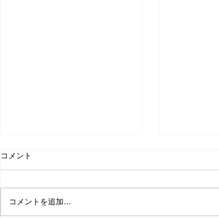
取材受けま
コメント
聞
日本経済新聞
た。 僕のコ
コメントを追加…
てます。 会
無料会員に登