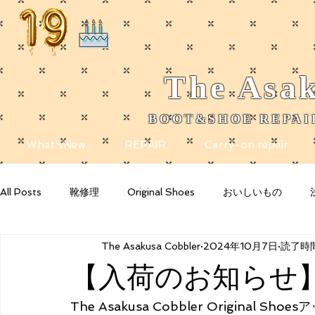
The
Asak
BOOT&SHOE REPAIR
​
What'sNew
REPAIR
Carry-on repair
All Posts
靴修理
Original Shoes
おいしいもの
The Asakusa Cobbler
2024年10月7日
読了時間
Getting Started
Your Community
Blogging Tips
【入荷のお知らせ
The Asakusa Cobbler Origina