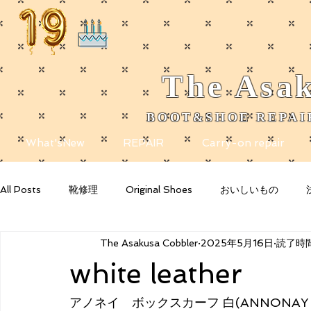
The
Asak
BOOT&SHOE REPAIR
​
What'sNew
REPAIR
Carry-on repair
All Posts
靴修理
Original Shoes
おいしいもの
The Asakusa Cobbler
2025年5月16日
読了時間
Getting Started
Your Community
Blogging Tips
white leather
アノネイ　ボックスカーフ 白(
ANNONAY b