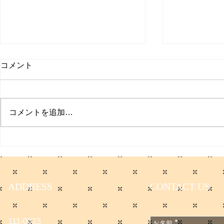
取材受けま
コメント
聞
日本経済新聞
た。 僕のコ
コメントを追加…
てます。 会
無料会員に登
サマーセールのお知らせ
です。
https://www.
e/DGXZQO
6A500000
ADDRESS
CONTACT US
n_cid=SNS
1667502
111-0023