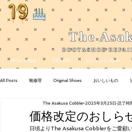
The
Asak
BOOT&SHOE REPAIR
​
What'sNew
REPAIR
Carry-on repair
All Posts
靴修理
Original Shoes
おいしいもの
The Asakusa Cobbler
2025年3月25日
読了時間
Getting Started
Your Community
Blogging Tips
価格改定のおしら
日頃よりThe Asakusa Cobbler