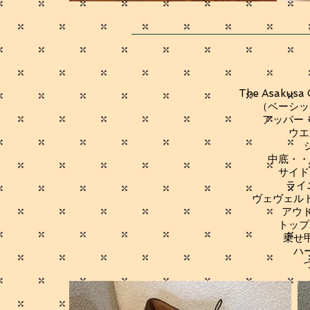
The Asaku
（ベーシッ
アッパー
ウエ
中底・・
サイド
ライ
ヴェヴェル
アウ
トップ
乗せ
ハ