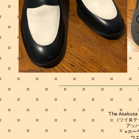
The Asaku
（ツイステ
アッ
×ホー
ウ