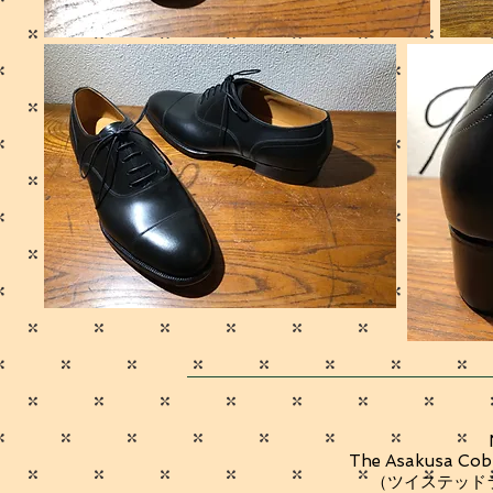
The Asakusa 
（ツイステッド