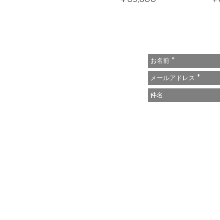
ADDRESS
CONTACT US
111-0023
東京都台東区橋場1-2-11
The Asakusa Cobbler
石郷岡 博
080-6610-4295
info@asakusacobbler.com
MAP
© 2017 