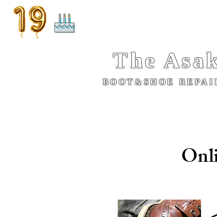
The
Asak
BOOT&SHOE REPAIR
​
What'sNew
REPAIR
Carry-on repair
Onl