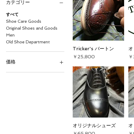
カテゴリー
すべて
Shoe Care Goods
Original Shoes and Goods
Men
Old Shoe Department
Tricker's バートン
クイックビュー
オ
価格
価
￥25,800
￥
価格
￥300
￥98,000
オリジナルシューズ
クイックビュー
オ
価格
価
￥65,800
￥