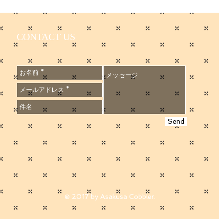
CONTACT US
Send
© 2017 by Asakusa Cobbler.