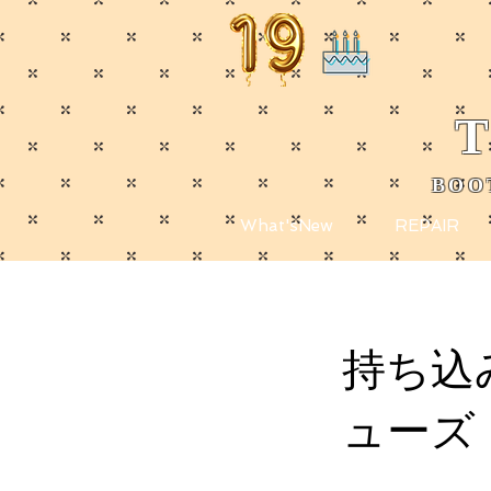
T
BOO
​
What'sNew
REPAIR
持ち込
ューズ