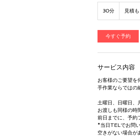
見
積
30分
3
見積も
も
0
り
無
分
料
で
今すぐ予約
す
サービス内容
お客様のご要望を
手作業ならではの
土曜日、日曜日、
お渡しも同様の時
前日までに、予約
*当日TELでお問
空きがない場合が