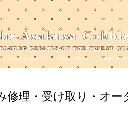
he
Asakusa
Cobbl
T&SHOE REPAIRS OF THE FINEST QU
Carry-on repair
Original Shoes
How to Ord
み修理・受け取り・オー