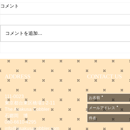
取材受けま
コメント
聞
日本経済新聞
た。 僕のコ
コメントを追加…
てます。 会
無料会員に登
サマーセールのお知らせ
です。
https://www.
e/DGXZQO
6A500000
ADDRESS
CONTACT US
n_cid=SNS
1667502
111-0023
東京都台東区橋場1-2-11
The Asakusa Cobbler
石郷岡 博
080-6610-4295
info@asakusacobbler.com