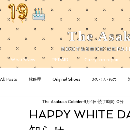
The
Asak
BOOT&SHOE REPAIR
​
What'sNew
REPAIR
Carry-on repair
All Posts
靴修理
Original Shoes
おいしいもの
The Asakusa Cobbler
3月4日
読了時間: 0分
Getting Started
Your Community
Blogging Tips
HAPPY WHITE