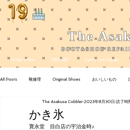
The
Asak
BOOT&SHOE REPAIR
​
What'sNew
REPAIR
Carry-on repair
All Posts
靴修理
Original Shoes
おいしいもの
The Asakusa Cobbler
2023年8月30日
読了時間
Getting Started
Your Community
Blogging Tips
かき氷
寛永堂　目白店の宇治金時♪