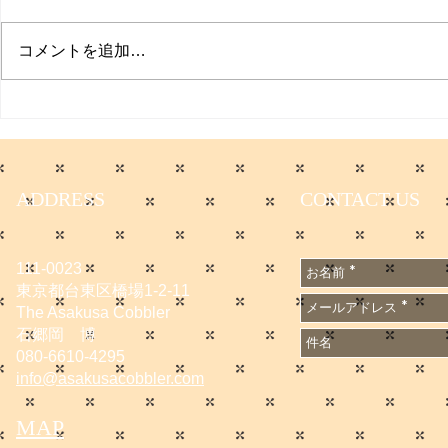
プクイチ
コメントを追加…
働く男のプ
ADDRESS
CONTACT US
111-0023
東京都台東区橋場1-2-11
The Asakusa Cobbler
石郷岡 博
080-6610-4295
info@asakusacobbler.com
MAP