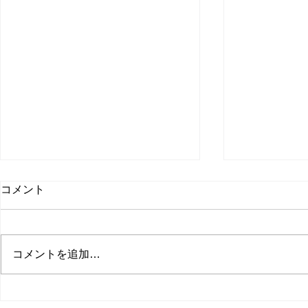
取材受けま
コメント
聞
日本経済新聞
た。 僕のコ
コメントを追加…
てます。 会
無料会員に登
サマーセールのお知らせ
です。