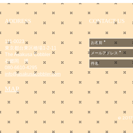
https://www.
e/DGXZQO
6A500000
ADDRESS
CONTACT US
n_cid=SNS
1667502
111-0023
東京都台東区橋場1-2-11
The Asakusa Cobbler
石郷岡 博
080-6610-4295
info@asakusacobbler.com
MAP
© 2017 