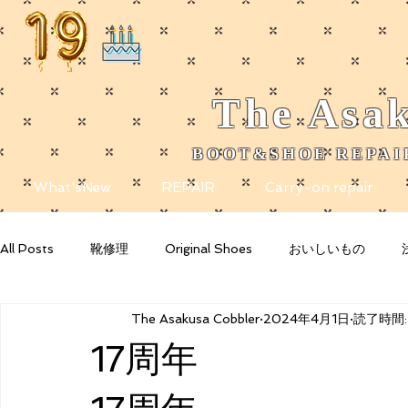
The
Asak
BOOT&SHOE REPAIR
​
What'sNew
REPAIR
Carry-on repair
All Posts
靴修理
Original Shoes
おいしいもの
The Asakusa Cobbler
2024年4月1日
読了時間:
Getting Started
Your Community
Blogging Tips
17周年