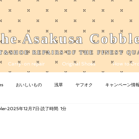
he
Asakusa
Cobbl
T&SHOE REPAIRS OF THE FINEST QU
Carry-on repair
Original Shoes
How to Ord
es
おいしいもの
浅草
ヤフオク
キャンペーン情
ler
2025年12月7日
読了時間: 1分
nity
Blogging Tips
グッズ
猫
お知らせ
n