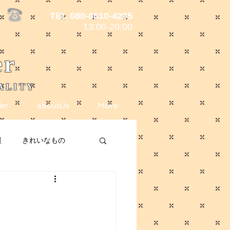
TEL 080-6610-4295
13:00-20:00
er
ALITY
er
aboutUs
More
報
きれいなもの
ote
メディア掲載