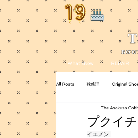
T
BOO
​
What'sNew
REPAIR
All Posts
靴修理
Original Sho
The Asakusa Cobb
Getting Started
Your Commu
プクイチ
イエメン 