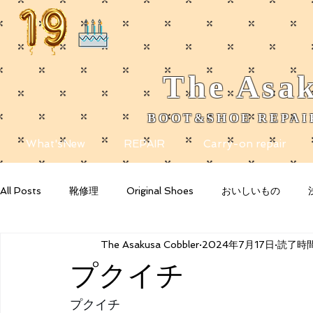
The
Asak
BOOT&SHOE REPAIR
​
What'sNew
REPAIR
Carry-on repair
All Posts
靴修理
Original Shoes
おいしいもの
The Asakusa Cobbler
2024年7月17日
読了時間
Getting Started
Your Community
Blogging Tips
プクイチ
プクイチ 