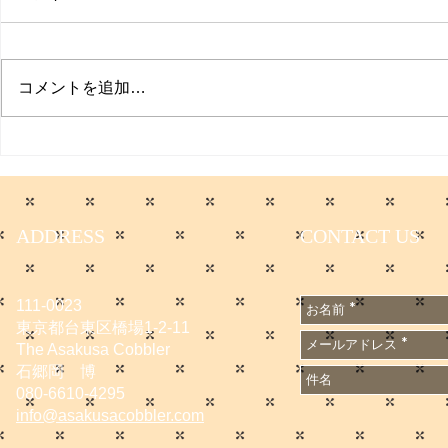
プクイチ
コメントを追加…
働く男のプ
ADDRESS
CONTACT US
111-0023
東京都台東区橋場1-2-11
The Asakusa Cobbler
石郷岡 博
080-6610-4295
info@asakusacobbler.com