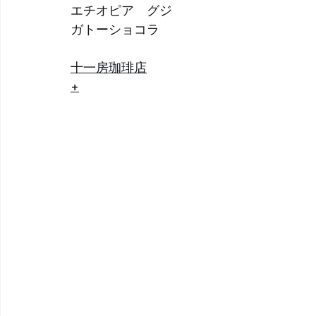
エチオピア　グジ 
ガトーショコラ 
十一房珈琲店
+