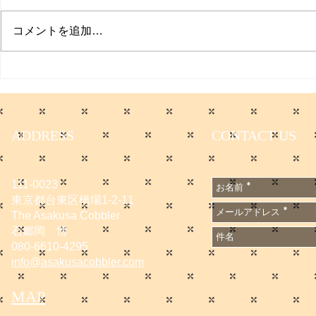
日本経済新聞
た。 僕のコ
コメントを追加…
てます。 会
無料会員に登
サマーセールのお知らせ
です。
https://www.
e/DGXZQO
6A500000
ADDRESS
CONTACT US
n_cid=SNS
1667502
111-0023
東京都台東区橋場1-2-11
The Asakusa Cobbler
石郷岡 博
080-6610-4295
info@asakusacobbler.com
MAP