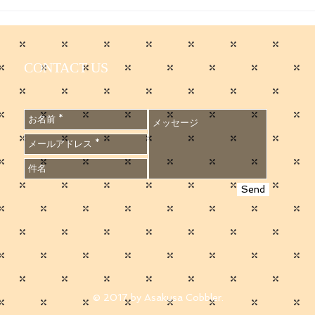
CONTACT US
Send
© 2017 by Asakusa Cobbler.