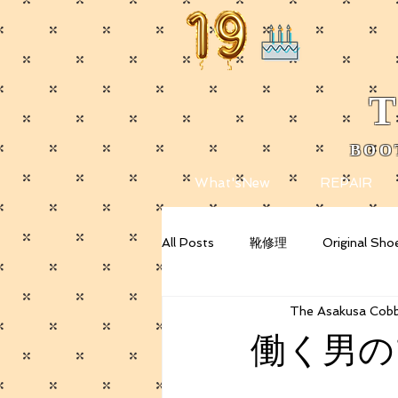
T
BOO
​
What'sNew
REPAIR
All Posts
靴修理
Original Sho
The Asakusa Cobb
Getting Started
Your Commu
働く男の