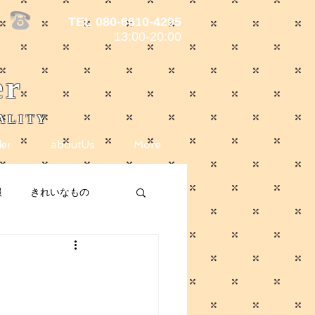
TEL 080-6610-4295
13:00-20:00
er
ALITY
er
aboutUs
More
報
きれいなもの
ote
メディア掲載