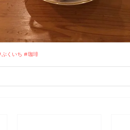
#ぷくいち
#珈琲