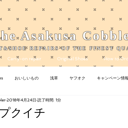
he
Asakusa
Cobbl
T&SHOE REPAIRS OF THE FINEST QU
Carry-on repair
Original Shoes
How to Ord
es
おいしいもの
浅草
ヤフオク
キャンペーン情
ler
2018年4月24日
読了時間: 1分
nity
Blogging Tips
グッズ
猫
お知らせ
n
プクイチ