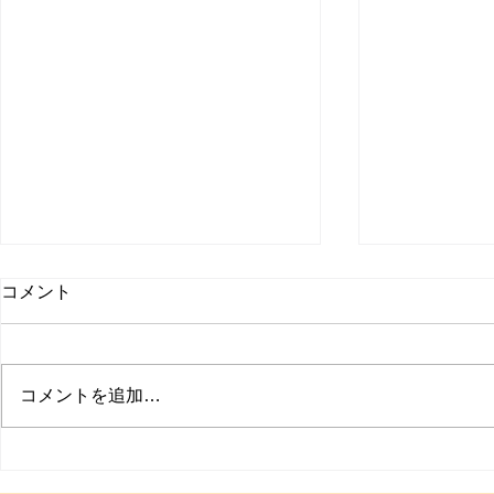
コメント
コメントを追加…
The Asaku
入院に伴う一時休業のお知ら
Original S
せ