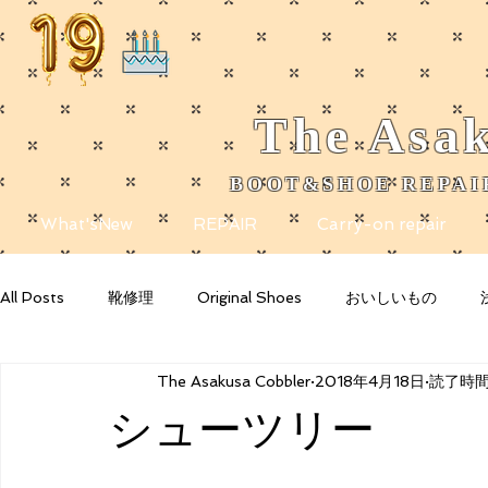
The
Asak
BOOT&SHOE REPAIR
​
What'sNew
REPAIR
Carry-on repair
All Posts
靴修理
Original Shoes
おいしいもの
The Asakusa Cobbler
2018年4月18日
読了時間:
Getting Started
Your Community
Blogging Tips
シューツリー