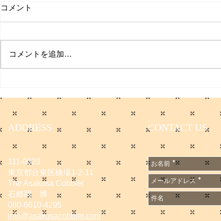
コメント
プクイチ
コメントを追加…
働く男のプ
ADDRESS
CONTACT US
111-0023
東京都台東区橋場1-2-11
The Asakusa Cobbler
石郷岡 博
080-6610-4295
info@asakusacobbler.com