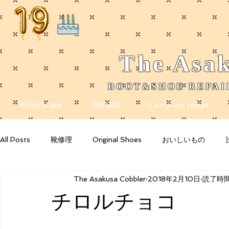
The
Asak
BOOT&SHOE REPAIR
​
What'sNew
REPAIR
Carry-on repair
All Posts
靴修理
Original Shoes
おいしいもの
The Asakusa Cobbler
2018年2月10日
読了時間:
Getting Started
Your Community
Blogging Tips
チロルチョコ