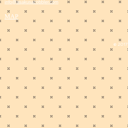
info@asakusacobbler.com
MAP
© 2017 