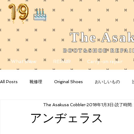
The
Asak
BOOT&SHOE REPAIR
​
What'sNew
REPAIR
Carry-on repair
All Posts
靴修理
Original Shoes
おいしいもの
The Asakusa Cobbler
2018年1月3日
読了時間: 
Getting Started
Your Community
Blogging Tips
アンヂェラス