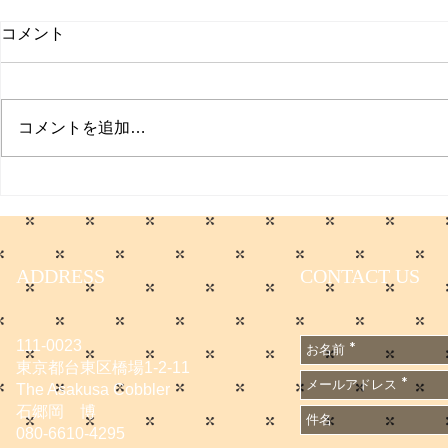
コメント
プクイチ
コメントを追加…
働く男のプ
ADDRESS
CONTACT US
111-0023
東京都台東区橋場1-2-11
The Asakusa Cobbler
石郷岡 博
080-6610-4295