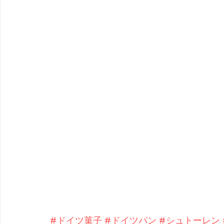
#ドイツ菓子
#ドイツパン
#シュトーレン