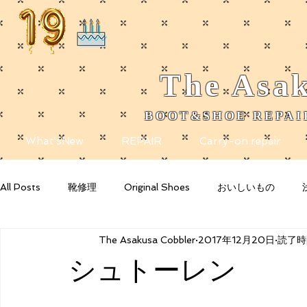
The
Asak
BOOT&SHOE REPAIR
​
What'sNew
REPAIR
Carry-on repair
All Posts
靴修理
Original Shoes
おいしいもの
The Asakusa Cobbler
2017年12月20日
読了時間
Getting Started
Your Community
Blogging Tips
シュトーレン