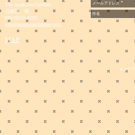
The Asakusa Cobbler
石郷岡 博
080-6610-4295
info@asakusacobbler.com
MAP
© 2017 