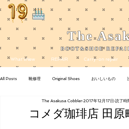
The
Asak
BOOT&SHOE REPAIR
​
What'sNew
REPAIR
Carry-on repair
All Posts
靴修理
Original Shoes
おいしいもの
The Asakusa Cobbler
2017年12月17日
読了時間
Getting Started
Your Community
Blogging Tips
コメダ珈琲店 田原