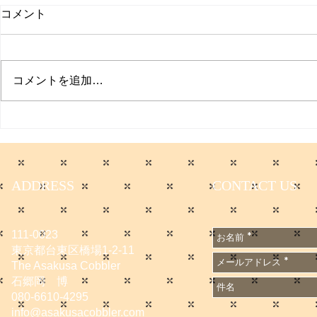
コメント
プクイチ
コメントを追加…
働く男のプ
ADDRESS
CONTACT US
111-0023
東京都台東区橋場1-2-11
The Asakusa Cobbler
石郷岡 博
080-6610-4295
info@asakusacobbler.com