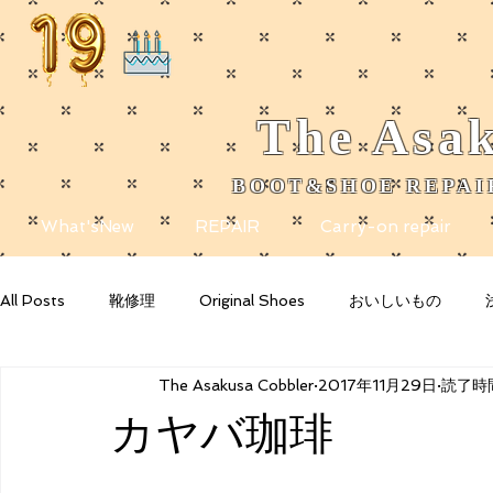
The
Asak
BOOT&SHOE REPAIR
​
What'sNew
REPAIR
Carry-on repair
All Posts
靴修理
Original Shoes
おいしいもの
The Asakusa Cobbler
2017年11月29日
読了時間
Getting Started
Your Community
Blogging Tips
カヤバ珈琲