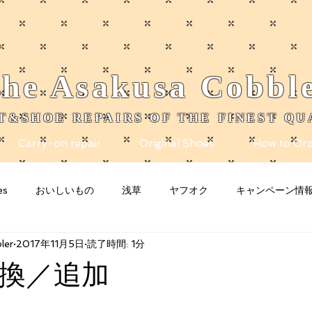
he
Asakusa
Cobbl
T&SHOE REPAIRS OF THE FINEST QU
Carry-on repair
Original Shoes
How to Ord
es
おいしいもの
浅草
ヤフオク
キャンペーン情
ler
2017年11月5日
読了時間: 1分
nity
Blogging Tips
グッズ
猫
お知らせ
n
換／追加