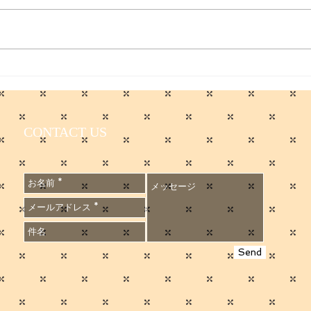
セール期間延長します！5/31
入院
まで
せ
CONTACT US
Send