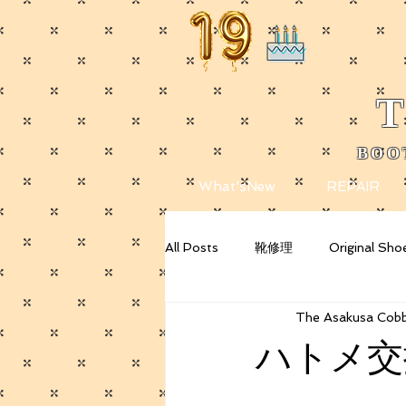
T
BOO
​
What'sNew
REPAIR
All Posts
靴修理
Original Sho
The Asakusa Cobb
Getting Started
Your Commu
ハトメ交