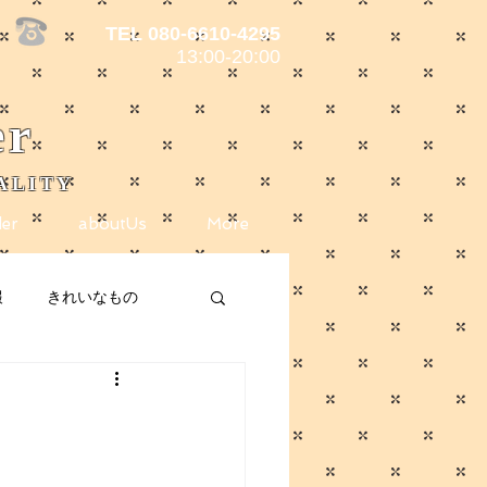
TEL 080-6610-4295
13:00-20:00
er
ALITY
er
aboutUs
More
報
きれいなもの
ote
メディア掲載