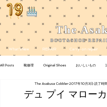
The
Asak
BOOT&SHOE REPAIR
​
What'sNew
REPAIR
Carry-on repair
All Posts
靴修理
Original Shoes
おいしいもの
The Asakusa Cobbler
2017年10月3日
読了時間:
Getting Started
Your Community
Blogging Tips
デュ プイ マロー