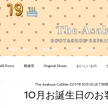
The
Asak
BOOT&SHOE REPAIR
​
What'sNew
REPAIR
Carry-on repair
All Posts
靴修理
Original Shoes
おいしいもの
The Asakusa Cobbler
2017年10月1日
読了時間:
Getting Started
Your Community
Blogging Tips
10月お誕生日のお