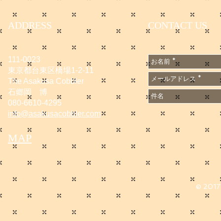
ADDRESS
CONTACT US
111-0023
東京都台東区橋場1-2-11
The Asakusa Cobbler
石郷岡 博
080-6610-4295
info@asakusacobbler.com
MAP
© 2017 