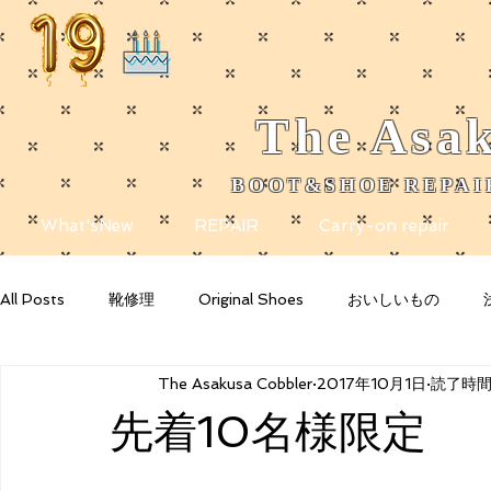
The
Asak
BOOT&SHOE REPAIR
​
What'sNew
REPAIR
Carry-on repair
All Posts
靴修理
Original Shoes
おいしいもの
The Asakusa Cobbler
2017年10月1日
読了時間:
Getting Started
Your Community
Blogging Tips
先着10名様限定