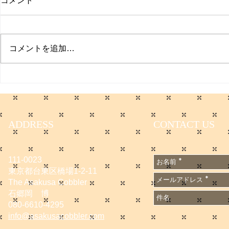
コメント
聞
日本経済新聞
た。 僕のコ
コメントを追加…
てます。 会
無料会員に登
サマーセールのお知らせ
です。
https://www.
e/DGXZQO
6A500000
ADDRESS
CONTACT US
n_cid=SNS
1667502
111-0023
東京都台東区橋場1-2-11
The Asakusa Cobbler
石郷岡 博
080-6610-4295
info@asakusacobbler.com