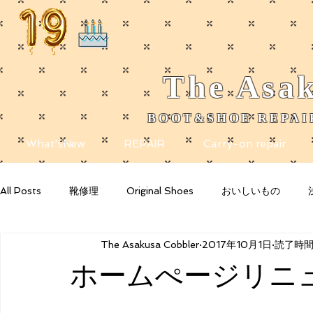
The
Asak
BOOT&SHOE REPAIR
​
What'sNew
REPAIR
Carry-on repair
All Posts
靴修理
Original Shoes
おいしいもの
The Asakusa Cobbler
2017年10月1日
読了時間:
Getting Started
Your Community
Blogging Tips
ホームぺージリニ