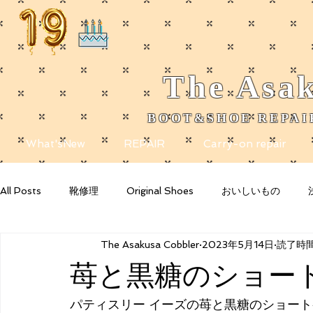
The
Asak
BOOT&SHOE REPAIR
​
What'sNew
REPAIR
Carry-on repair
All Posts
靴修理
Original Shoes
おいしいもの
The Asakusa Cobbler
2023年5月14日
読了時間:
Getting Started
Your Community
Blogging Tips
苺と黒糖のショー
パティスリー イーズの苺と黒糖のショー