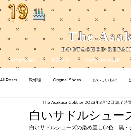
The
Asak
BOOT&SHOE REPAIR
​
What'sNew
REPAIR
Carry-on repair
All Posts
靴修理
Original Shoes
おいしいもの
The Asakusa Cobbler
2023年3月12日
読了時間:
Getting Started
Your Community
Blogging Tips
白いサドルシュー
白いサドルシューズの染め直し(2色　黒・