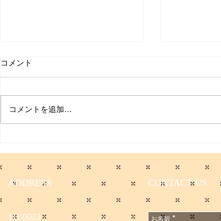
取材受けま
コメント
聞
日本経済新聞
た。 僕のコ
コメントを追加…
てます。 会
無料会員に登
サマーセールのお知らせ
です。
https://www.
e/DGXZQO
6A500000
ADDRESS
CONTACT US
n_cid=SNS
1667502
111-0023