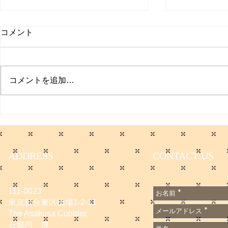
取材受けま
コメント
聞
日本経済新聞
た。 僕のコ
コメントを追加…
てます。 会
無料会員に登
サマーセールのお知らせ
です。
https://www.
e/DGXZQO
6A500000
ADDRESS
CONTACT US
n_cid=SNS
1667502
111-0023
東京都台東区橋場1-2-11
The Asakusa Cobbler
石郷岡 博