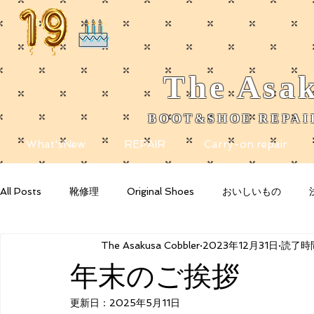
The
Asak
BOOT&SHOE REPAIR
​
What'sNew
REPAIR
Carry-on repair
All Posts
靴修理
Original Shoes
おいしいもの
The Asakusa Cobbler
2023年12月31日
読了時間
Getting Started
Your Community
Blogging Tips
年末のご挨拶
更新日：
2025年5月11日