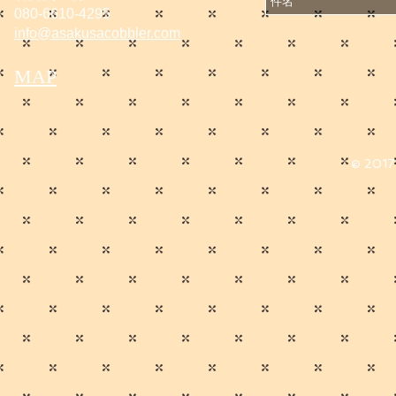
080-6610-4295
info@asakusacobbler.com
MAP
© 2017 