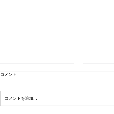
取材受けま
コメント
聞
日本経済新聞
た。 僕のコ
コメントを追加…
てます。 会
無料会員に登
サマーセールのお知らせ
です。