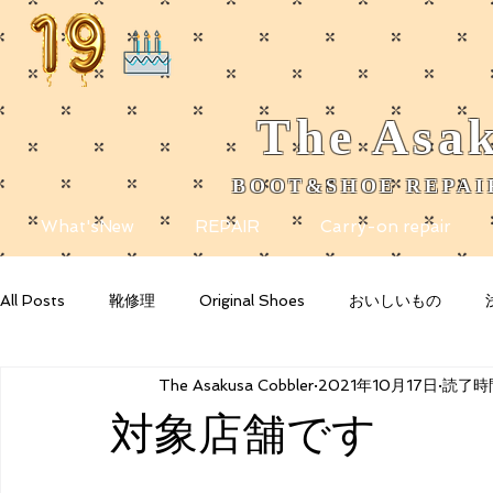
The
Asak
BOOT&SHOE REPAIR
​
What'sNew
REPAIR
Carry-on repair
All Posts
靴修理
Original Shoes
おいしいもの
The Asakusa Cobbler
2021年10月17日
読了時間
Getting Started
Your Community
Blogging Tips
対象店舗です