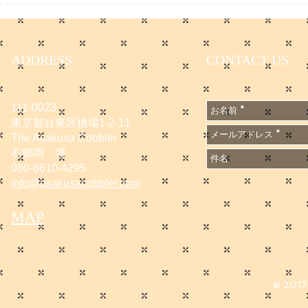
https://www.
e/DGXZQO
6A500000
ADDRESS
CONTACT US
n_cid=SNS
1667502
111-0023
東京都台東区橋場1-2-11
The Asakusa Cobbler
石郷岡 博
080-6610-4295
info@asakusacobbler.com
MAP
© 2017 