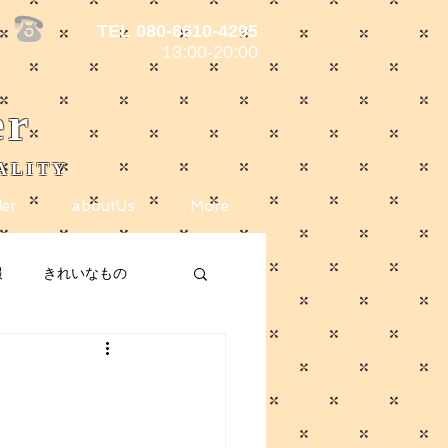
TEL 080-6610-4295
13:00-20:00
er
ALITY
er
aboutUs
More
報
きれいなもの
ote
メディア掲載