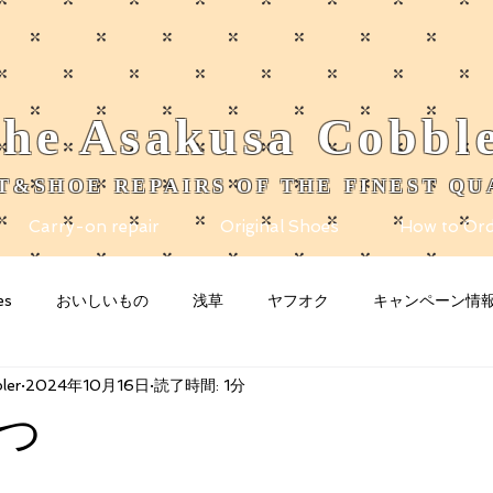
he
Asakusa
Cobbl
T&SHOE REPAIRS OF THE FINEST QU
Carry-on repair
Original Shoes
How to Ord
es
おいしいもの
浅草
ヤフオク
キャンペーン情
ler
2024年10月16日
読了時間: 1分
nity
Blogging Tips
グッズ
猫
お知らせ
n
つ