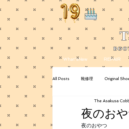
T
BOO
​
What'sNew
REPAIR
All Posts
靴修理
Original Sho
The Asakusa Cobb
Getting Started
Your Commu
夜のおや
夜のおやつ 