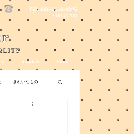
TEL 080-6610-4295
13:00-20:00
er
ALITY
er
aboutUs
More
報
きれいなもの
ote
メディア掲載