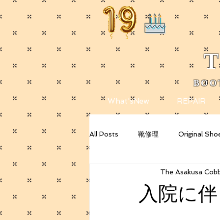
T
BOO
​
What'sNew
REPAIR
All Posts
靴修理
Original Sho
The Asakusa Cobb
Getting Started
Your Commu
入院に伴