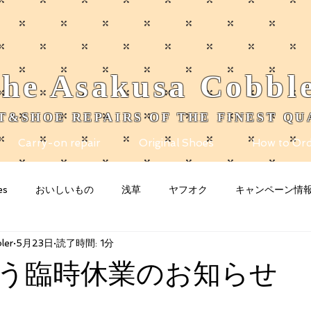
he
Asakusa
Cobbl
T&SHOE REPAIRS OF THE FINEST QU
Carry-on repair
Original Shoes
How to Ord
es
おいしいもの
浅草
ヤフオク
キャンペーン情
ler
5月23日
読了時間: 1分
nity
Blogging Tips
グッズ
猫
お知らせ
n
う臨時休業のお知らせ