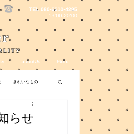
TEL 080-6610-4295
13:00-20:00
er
ALITY
er
aboutUs
More
報
きれいなもの
ote
メディア掲載
知らせ