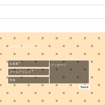
日本経済新聞に取材を受けまし
た。 僕のコメントが最後に載っ
てます。 会員限定記事ですが、
無料会員に登録すれば読めるそう
です。
入院
https://www.nikkei.com/articl
せ
e/DGXZQOUB256X20V20C2
6A5000000/?
CONTACT US
n_cid=SNSTW001&n_tw=178
1667502
Send