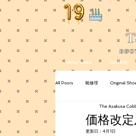
T
BOO
​
What'sNew
REPAIR
All Posts
靴修理
Original Sho
The Asakusa Cobb
Getting Started
Your Commu
価格改定
更新日：
4月1日