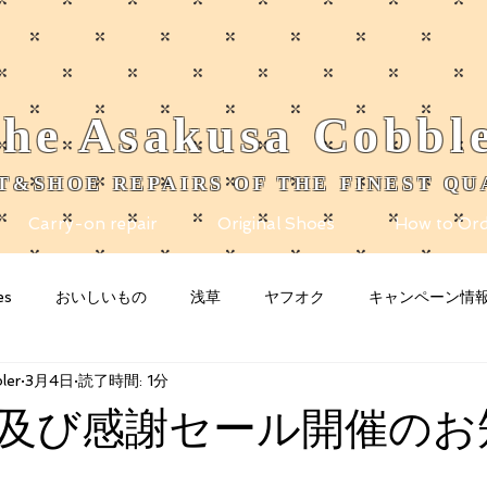
he
Asakusa
Cobbl
T&SHOE REPAIRS OF THE FINEST QU
Carry-on repair
Original Shoes
How to Ord
es
おいしいもの
浅草
ヤフオク
キャンペーン情
ler
3月4日
読了時間: 1分
nity
Blogging Tips
グッズ
猫
お知らせ
n
及び感謝セール開催のお