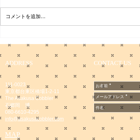
プクイチ
コメントを追加…
働く男のプ
ADDRESS
CONTACT US
111-0023
東京都台東区橋場1-2-11
The Asakusa Cobbler
石郷岡 博
080-6610-4295
info@asakusacobbler.com
MAP