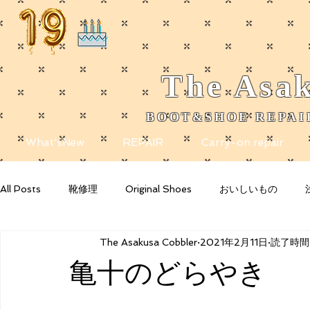
The
Asak
BOOT&SHOE REPAIR
​
What'sNew
REPAIR
Carry-on repair
All Posts
靴修理
Original Shoes
おいしいもの
The Asakusa Cobbler
2021年2月11日
読了時間:
Getting Started
Your Community
Blogging Tips
亀十のどらやき