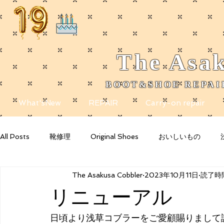
The
Asak
BOOT&SHOE REPAIR
​
What'sNew
REPAIR
Carry-on repair
All Posts
靴修理
Original Shoes
おいしいもの
The Asakusa Cobbler
2023年10月11日
読了時間
Getting Started
Your Community
Blogging Tips
リニューアル
日頃より浅草コブラーをご愛顧賜りまして誠