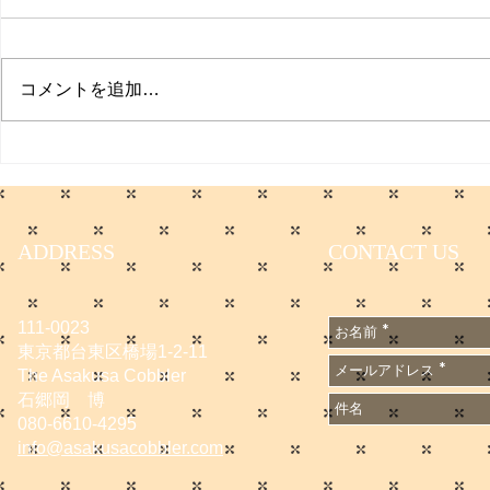
聞
日本経済新聞
た。 僕のコ
コメントを追加…
てます。 会
無料会員に登
サマーセールのお知らせ
です。
https://www.
e/DGXZQO
6A500000
ADDRESS
CONTACT US
n_cid=SNS
1667502
111-0023
東京都台東区橋場1-2-11
The Asakusa Cobbler
石郷岡 博
080-6610-4295
info@asakusacobbler.com