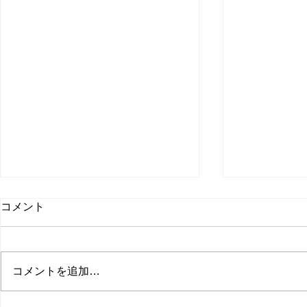
取材受けま
コメント
聞
日本経済新聞
た。 僕のコ
コメントを追加…
てます。 会
無料会員に登
サマーセールのお知らせ