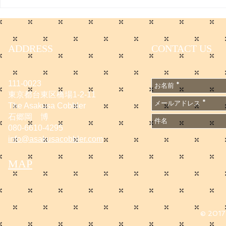
です。
https://www.
e/DGXZQO
6A500000
ADDRESS
CONTACT US
n_cid=SNS
1667502
111-0023
東京都台東区橋場1-2-11
The Asakusa Cobbler
石郷岡 博
080-6610-4295
info@asakusacobbler.com
MAP
© 2017 