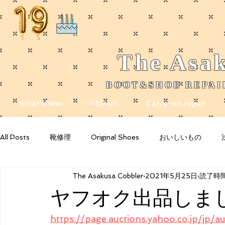
The
Asak
BOOT&SHOE REPAIR
​
What'sNew
REPAIR
Carry-on repair
All Posts
靴修理
Original Shoes
おいしいもの
The Asakusa Cobbler
2021年5月25日
読了時間
Getting Started
Your Community
Blogging Tips
ヤフオク出品しま
https://page.auctions.yahoo.co.jp/jp/