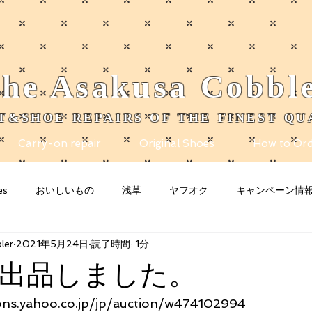
he
Asakusa
Cobbl
T&SHOE REPAIRS OF THE FINEST QU
Carry-on repair
Original Shoes
How to Ord
es
おいしいもの
浅草
ヤフオク
キャンペーン情
ler
2021年5月24日
読了時間: 1分
nity
Blogging Tips
グッズ
猫
お知らせ
n
出品しました。
ions.yahoo.co.jp/jp/auction/w474102994