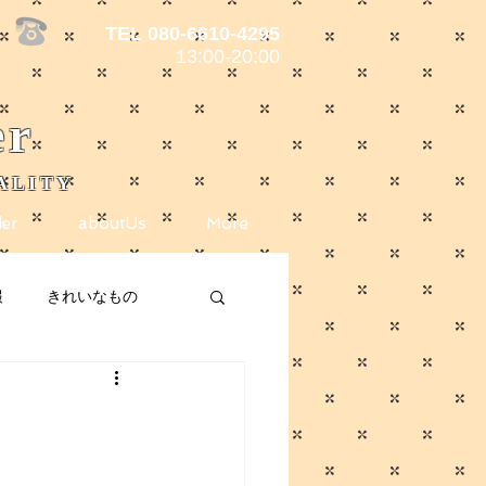
TEL 080-6610-4295
13:00-20:00
er
ALITY
er
aboutUs
More
報
きれいなもの
ote
メディア掲載