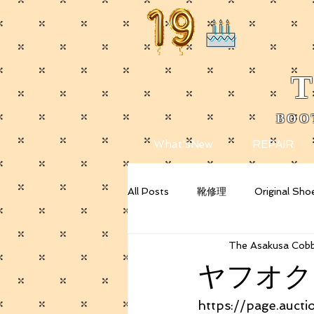
T
BOO
​
What'sNew
REPAIR
All Posts
靴修理
Original Sho
The Asakusa Cobb
Getting Started
Your Commu
ヤフオク
https://page.auct