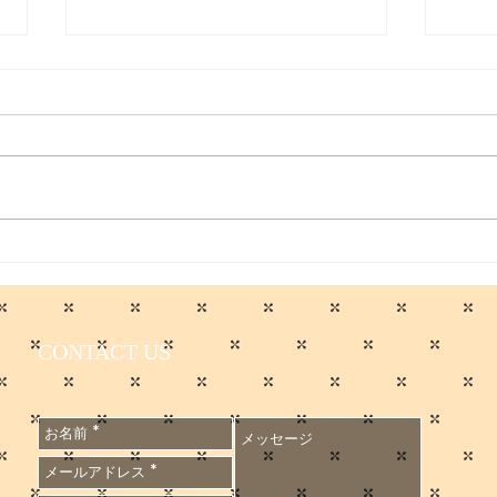
取材受けました／日本経済新
聞
日本経済新聞に取材を受けまし
た。 僕のコメントが最後に載っ
てます。 会員限定記事ですが、
無料会員に登録すれば読めるそう
です。
入院
https://www.nikkei.com/articl
せ
e/DGXZQOUB256X20V20C2
6A5000000/?
CONTACT US
n_cid=SNSTW001&n_tw=178
1667502