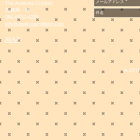
The Asakusa Cobbler
石郷岡 博
080-6610-4295
info@asakusacobbler.com
MAP
© 2017 