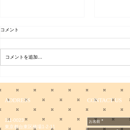
取材受けま
コメント
聞
日本経済新聞
た。 僕のコ
コメントを追加…
てます。 会
無料会員に登
サマーセールのお知らせ
です。
https://www.
e/DGXZQO
6A500000
ADDRESS
CONTACT US
n_cid=SNS
1667502
111-0023
東京都台東区橋場1-2-11