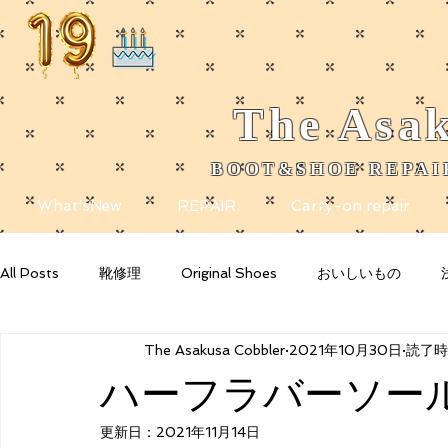
The
Asak
BOOT&SHOE REPAIR
​
What'sNew
REPAIR
Carry-on repair
All Posts
靴修理
Original Shoes
おいしいもの
The Asakusa Cobbler
2021年10月30日
読了時間
Getting Started
Your Community
Blogging Tips
ハーフラバーソー
更新日：
2021年11月14日