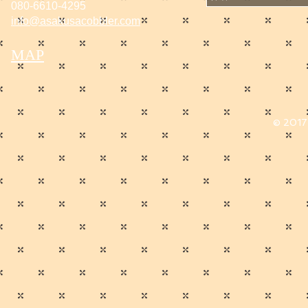
080-6610-4295
info@asakusacobbler.com
MAP
© 2017 