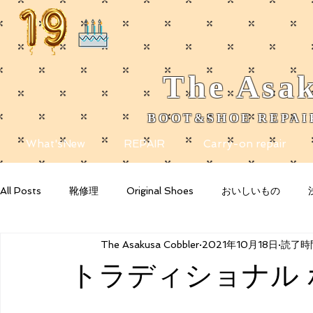
The
Asak
BOOT&SHOE REPAIR
​
What'sNew
REPAIR
Carry-on repair
All Posts
靴修理
Original Shoes
おいしいもの
The Asakusa Cobbler
2021年10月18日
読了時間
Getting Started
Your Community
Blogging Tips
トラディショナル