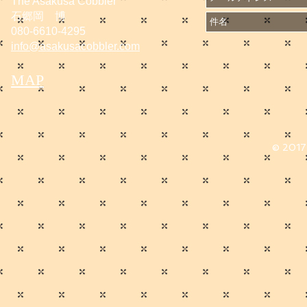
The Asakusa Cobbler
石郷岡 博
080-6610-4295
info@asakusacobbler.com
MAP
© 2017 