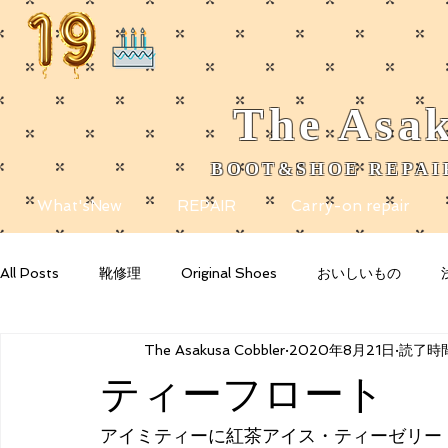
The
Asak
BOOT&SHOE REPAIR
​
What'sNew
REPAIR
Carry-on repair
All Posts
靴修理
Original Shoes
おいしいもの
The Asakusa Cobbler
2020年8月21日
読了時間
Getting Started
Your Community
Blogging Tips
ティーフロート
アイミティーに紅茶アイス・ティーゼリー