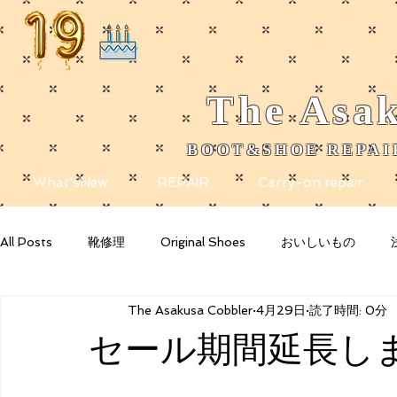
The
Asak
BOOT&SHOE REPAIR
​
What'sNew
REPAIR
Carry-on repair
All Posts
靴修理
Original Shoes
おいしいもの
The Asakusa Cobbler
4月29日
読了時間: 0分
Getting Started
Your Community
Blogging Tips
セール期間延長しま