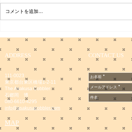
プクイチ
コメントを追加…
働く男のプ
ADDRESS
CONTACT US
111-0023
東京都台東区橋場1-2-11
The Asakusa Cobbler
石郷岡 博
080-6610-4295
info@asakusacobbler.com
MAP