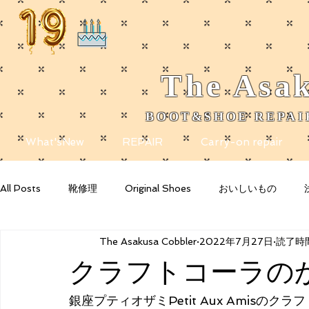
The
Asak
BOOT&SHOE REPAIR
​
What'sNew
REPAIR
Carry-on repair
All Posts
靴修理
Original Shoes
おいしいもの
The Asakusa Cobbler
2022年7月27日
読了時間
Getting Started
Your Community
Blogging Tips
クラフトコーラの
銀座プティオザミPetit Aux Amisのク