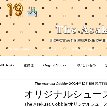
The
Asak
BOOT&SHOE REPAIR
​
What'sNew
REPAIR
Carry-on repair
All Posts
靴修理
Original Shoes
おいしいもの
The Asakusa Cobbler
2024年10月8日
読了時間
Getting Started
Your Community
Blogging Tips
オリジナルシュー
The Asakusa Cobblerオリジナ