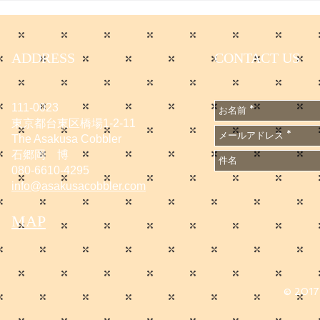
Original S
せ
ニューアル
ADDRESS
CONTACT US
111-0023
東京都台東区橋場1-2-11
The Asakusa Cobbler
石郷岡 博
080-6610-4295
info@asakusacobbler.com
MAP
© 2017 