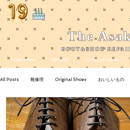
The
Asak
BOOT&SHOE REPAIR
​
What'sNew
REPAIR
Carry-on repair
All Posts
靴修理
Original Shoes
おいしいもの
きれいなもの
Getting Started
Your Community
note
メディア掲載