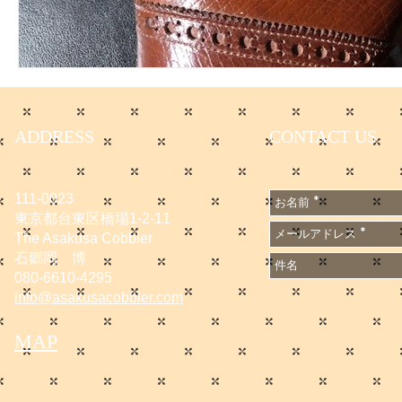
ADDRESS
CONTACT US
111-0023
東京都台東区橋場1-2-11
The Asakusa Cobbler
石郷岡 博
080-6610-4295
info@asakusacobbler.com
MAP