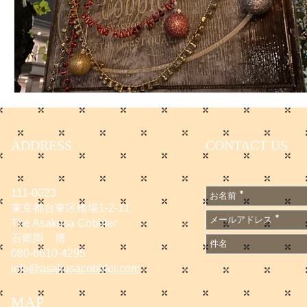
ADDRESS
CONTACT US
111-0023
東京都台東区橋場1-2-11
The Asakusa Cobbler
石郷岡 博
080-6610-4295
info@asakusacobbler.com
MAP