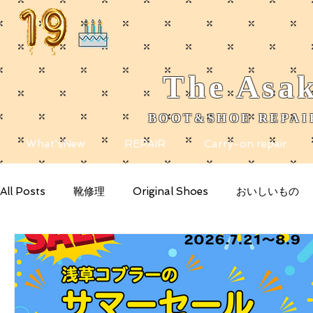
The
Asak
BOOT&SHOE REPAIR
​
What'sNew
REPAIR
Carry-on repair
All Posts
靴修理
Original Shoes
おいしいもの
きれいなもの
Getting Started
Your Community
note
メディア掲載