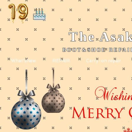
The
Asak
BOOT&SHOE REPAIR
​
What'sNew
REPAIR
Carry-on repair