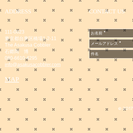
ADDRESS
CONTACT US
111-0023
東京都台東区橋場1-2-11
The Asakusa Cobbler
石郷岡 博
080-6610-4295
info@asakusacobbler.com
MAP
© 2017 