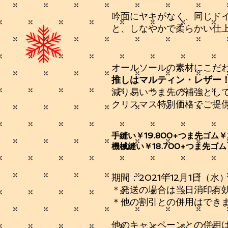
吟面にヤキがなく、同じド
と、しなやかで柔らかい仕
オールソールの素材にこだ
推しはマルティン・レザー
減り易いつま先の補強として
クリスマス特別価格でご提
手縫い￥19.800+つま先ゴム￥2
機械縫い￥18.700+つま先ゴム￥
期間：2021年12月1日（水）
＊発送の場合は当日消印有
＊​他の割引との併用はでき
​​他のキャンペーンとの併